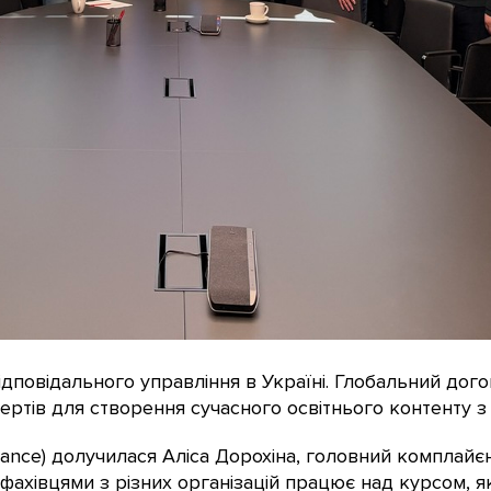
повідального управління в Україні. Глобальний догов
пертів для створення сучасного освітнього контенту з 
ance) долучилася Аліса Дорохіна, головний комплай
-фахівцями з різних організацій працює над курсом, я