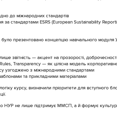
ідно до міжнародних стандартів
 за стандартами ESRS (European Sustainability Reporti
ві було презентовано концепцію навчального модуля У
 лише звітність — акцент на прозорості, доброчесност
r, Rules, Transparency — як цілісна модель корпоратив
рсу узгоджено з міжнародними стандартами
 шаблонами та прикладними матеріалами
логіку курсу, визначили пріоритети для вступного бл
ії.
л, що НУР не лише підтримує ММСП, а й формує культу