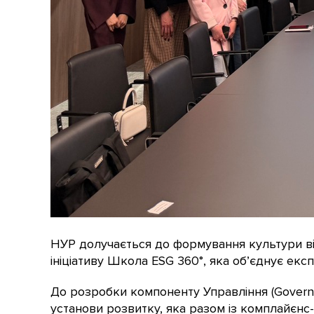
НУР долучається до формування культури від
ініціативу Школа ESG 360°, яка об’єднує екс
До розробки компоненту Управління (Govern
установи розвитку, яка разом із комплайєнс