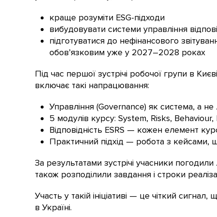
краще розуміти ESG-підходи
вибудовувати системи управління відпов
підготуватися до нефінансового звітування
обов’язковим уже у 2027–2028 роках
Під час першої зустрічі робочої групи в Киє
включає такі напрацювання:
Управління (Governance) як система, а не
5 модулів курсу: System, Risks, Behaviou
Відповідність ESRS — кожен елемент ку
Практичний підхід — робота з кейсами,
За результатами зустрічі учасники погодили 
також розподілили завдання і строки реалізац
Участь у такій ініціативі — це чіткий сигна
в Україні.