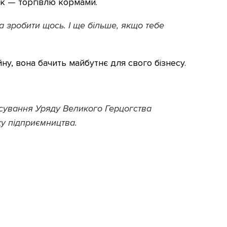
ок — торгівлю кормами.
а зробити щось. І ще більше, якщо тебе
ійну, вона бачить майбутнє для свого бізнесу.
нсування Уряду Великого Герцогства
у підприємництва.