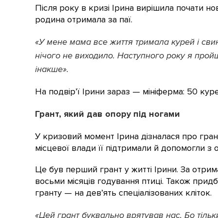
Після року в кризі Ірина вирішила почати но
родина отримала за паї.
«У мене мама все життя тримала курей і сви
нічого не виходило. Наступного року я прой
інакше».
На подвір’ї Ірини зараз — мініферма: 50 кур
Грант, який дав опору під ногами
У кризовий момент Ірина дізналася про гран
місцевої влади її підтримали й допомогли з
Це був перший грант у житті Ірини. За отри
восьми місяців годування птиці. Також прид
гранту — на дев’ять спеціалізованих кліток.
«Цей грант буквально врятував нас. Бо тільк