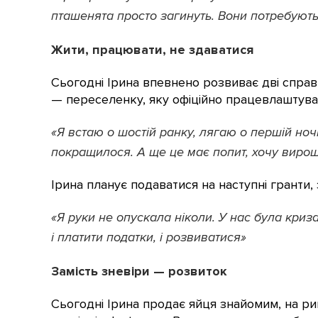
пташенята просто загинуть. Вони потребують 
Жити, працювати, не здаватися
Сьогодні Ірина впевнено розвиває дві справ
— переселенку, яку офіційно працевлаштува
«Я встаю о шостій ранку, лягаю о першій ноч
покращилося. А ще це має попит, хочу вирощу
Ірина планує подаватися на наступні гранти,
«Я руки не опускала ніколи. У нас була криз
і платити податки, і розвиватися»
Замість зневіри — розвиток
Сьогодні Ірина продає яйця знайомим, на ри