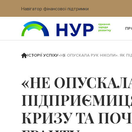
Навігатор фінансової підтримки
Вхід в кабінет IT платформи
ПР
ІСТОРІЇ УСПІХУ
«НЕ ОПУСКАЛА РУК НІКОЛИ». ЯК 
«НЕ ОПУСКАЛА
ПІДПРИЄМИЦЯ
КРИЗУ ТА ПО