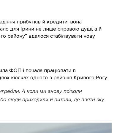
адіння прибутків й кредити, вона
тало для Ірини не лише справою душі, а й
го району” вдалося стабілізувати нову
рила ФОП і почала працювати в
двох кіосках одного з районів Кривого Рогу.
вигребли. А коли ми знову поїхали
бо люди приходили й питали, де взяти їжу.