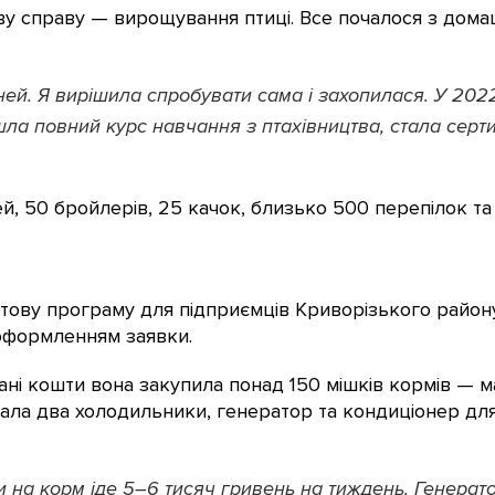
ву справу — вирощування птиці. Все почалося з домаш
ней. Я вирішила спробувати сама і захопилася. У 202
шла повний курс навчання з птахівництва, стала серт
ей, 50 бройлерів, 25 качок, близько 500 перепілок та
тову програму для підприємців Криворізького району.
 оформленням заявки.
мані кошти вона закупила понад 150 мішків кормів —
бала два холодильники, генератор та кондиціонер для
и на корм іде 5–6 тисяч гривень на тиждень. Генерат