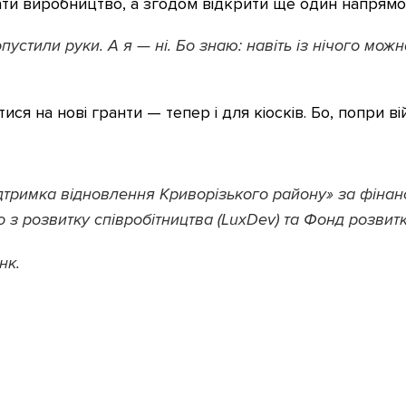
вати виробництво, а згодом відкрити ще один напрям
устили руки. А я — ні. Бо знаю: навіть із нічого можн
ися на нові гранти — тепер і для кіосків. Бо, попри в
дтримка відновлення Криворізького району» за фіна
з розвитку співробітництва (LuxDev) та Фонд розвитк
нк.