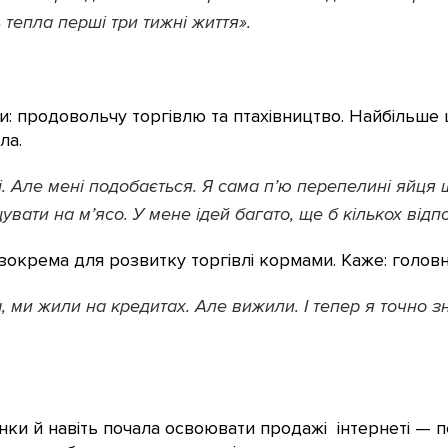
тепла перші три тижні життя».
и: продовольчу торгівлю та птахівництво. Найбільше 
ла.
і. Але мені подобається. Я сама п’ю перепелині яйця 
вати на м’ясо. У мене ідей багато, ще б кількох відп
 зокрема для розвитку торгівлі кормами. Каже: голов
а, ми жили на кредитах. Але вижили. І тепер я точно 
нки й навіть почала освоювати продажі інтернеті — п