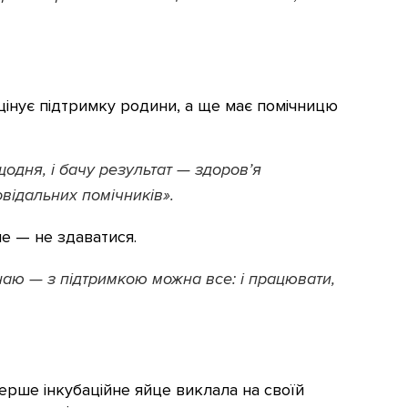
цінує підтримку родини, а ще має помічницю
щодня, і бачу результат — здоров’я
овідальних помічників».
не — не здаватися.
знаю — з підтримкою можна все: і працювати,
ерше інкубаційне яйце виклала на своїй