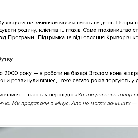
узнєцова не зачиняла кіоски навіть на день. Попри п
ати родину, клієнтів і… птахів. Саме птахівництво с
від Програми “Підтримка та відновлення Криворізько
бутку
о 2000 року — з роботи на базарі. Згодом вона відк
они розвинули бізнес, і вже багато років торгують у 
инялися — навіть у перші дні:
«За три дні весь товар 
жче. Ми продавали в мінус. Але не могли зачинити — 