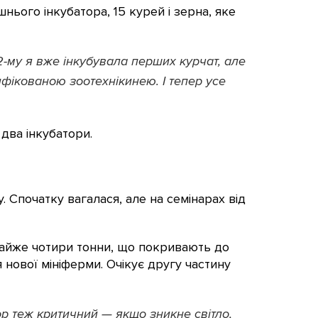
нього інкубатора, 15 курей і зерна, яке
2-му я вже інкубувала перших курчат, але
ифікованою зоотехнікинею. І тепер усе
 два інкубатори.
 Спочатку вагалася, але на семінарах від
 майже чотири тонни, що покривають до
 нової мініферми. Очікує другу частину
ор теж критичний — якщо зникне світло,