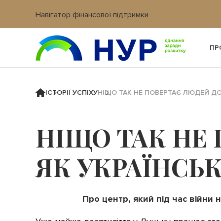
Навігатор фінансової підтримки
Вхід в кабінет IT платформи
ПР
ІСТОРІЇ УСПІХУ
НІЩО ТАК НЕ ПОВЕРТАЄ ЛЮДЕЙ ДО
НІЩО ТАК НЕ 
ЯК УКРАЇНСЬ
Про центр, який під час війни 