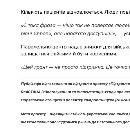
Кількість пацієнтів відновлюється. Люди повер
«Є така фраза — ніщо так не повертає людей 
рівні Європи, але набагато доступніші»
, — ус
Паралельно центр надає знижки для військо
залишатися стійкими й бути корисними.
«Цей грант — не просто підтримка. Це точка
Публікація підготовлена за підтримки проєкту «Підтримка 
ReACT4UA («Застосування та імплементація Угоди про асоц
Норвезькою агенцією з розвитку співробітництва (NORAD) 
Мета проєкту – підвищити стійкість української економіки
шляхом фінансової підтримки рішень для стабільного дост