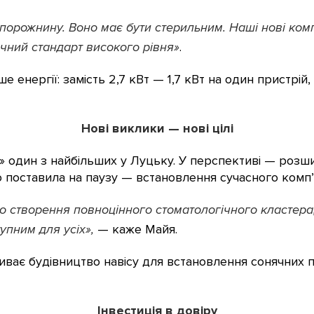
у порожнину. Воно має бути стерильним. Наші нові ко
ичний стандарт високого рівня»
.
 енергії: замість 2,7 кВт — 1,7 кВт на один пристрій
Нові виклики — нові цілі
о» один з найбільших у Луцьку. У перспективі — роз
ово поставила на паузу — встановлення сучасного ком
до створення повноцінного стоматологічного кластер
тупним для усіх»,
— каже Майя.
иває будівництво навісу для встановлення сонячних п
Інвестиція в довіру