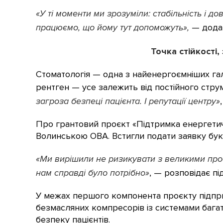
«У ті моменти ми зрозуміли: стабільність і д
працюємо, що йому тут допоможуть»,
— додає
Точка стійкості,
Стоматологія — одна з найенергоємніших гал
рентген — усе залежить від постійного стру
загроза безпеці пацієнта. І репутації центру»
Про грантовий проєкт «Підтримка енергетично
Волинською ОВА. Встигли подати заявку бук
«Ми вирішили не ризикувати з великими проє
нам справді було потрібно»
, — розповідає п
У межах першого компонента проєкту підприє
безмасляних компресорів із системами багато
безпеку пацієнтів.