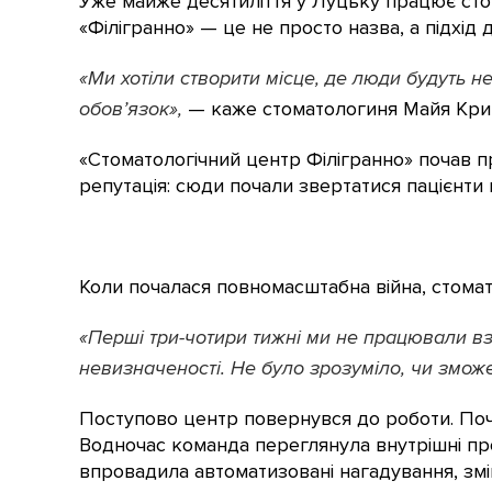
Уже майже десятиліття у Луцьку працює сто
«Філігранно» — це не просто назва, а підхід 
«Ми хотіли створити місце, де люди будуть не
обов’язок»,
— каже стоматологиня Майя Кри
«Стоматологічний центр Філігранно» почав п
репутація: сюди почали звертатися пацієнти не
Коли почалася повномасштабна війна, стомато
«Перші три-чотири тижні ми не працювали вз
невизначеності. Не було зрозуміло, чи змож
Поступово центр повернувся до роботи. Поч
Водночас команда переглянула внутрішні про
впровадила автоматизовані нагадування, зміни