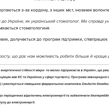
таються з-за кордону, з інших міст, іноземні волонтери
до України, як український стоматолог. Ми справді уні
міхається стоматологиня.
вих, долучається до програм підтримки, співпрацює 
 росту, що дає нам можливість робити більше й краще
енергетичної стійкості мікро- та малих підприємств в Україні», що р
іацію між ЄС та Україною у сфері торгівлі»). Програма міжнародної 
і реалізується німецькою федеральною компанією Deutsche Gesellschaf
 до періодичних відключень електроенергії та забезпечити безперебій
упу до електроенергії.