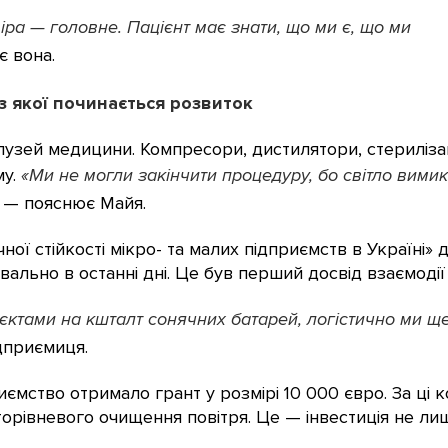
овіра — головне. Пацієнт має знати, що ми є, що ми
 вона.
 з якої починається розвиток
узей медицини. Компресори, дистилятори, стерилізаці
му.
«Ми не могли закінчити процедуру, бо світло вими
, — пояснює Майя.
ї стійкості мікро- та малих підприємств в Україні» ді
вально в останні дні. Це був перший досвід взаємоді
ктами на кшталт сонячних батарей, логістично ми ще 
ідприємиця.
мство отримало грант у розмірі 10 000 євро. За ці 
рівневого очищення повітря. Це — інвестиція не лише в