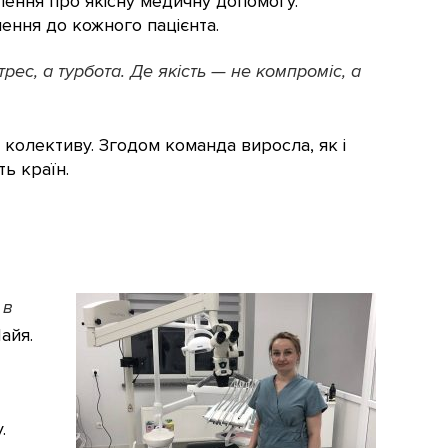
лення про якісну медичну допомогу.
лення до кожного пацієнта.
рес, а турбота. Де якість — не компроміс, а
 колективу. Згодом команда виросла, як і
ть країн.
 в
айя.
.