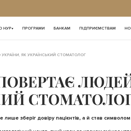
О НУР
ПРОГРАМИ
БАНКАМ
ПІДПРИЄМСТВАМ
НО
 УКРАЇНИ, ЯК УКРАЇНСЬКИЙ СТОМАТОЛОГ
ПОВЕРТАЄ ЛЮДЕЙ
КИЙ СТОМАТОЛО
не лише зберіг довіру пацієнтів, а й став символом