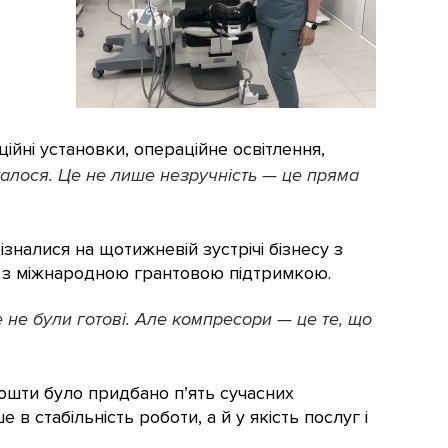
йні установки, операційне освітлення,
калося. Це не лише незручність — це пряма
зналися на щотижневій зустрічі бізнесу з
ї з міжнародною грантовою підтримкою.
не були готові. Але компресори — це те, що
кошти було придбано п’ять сучасних
 стабільність роботи, а й у якість послуг і