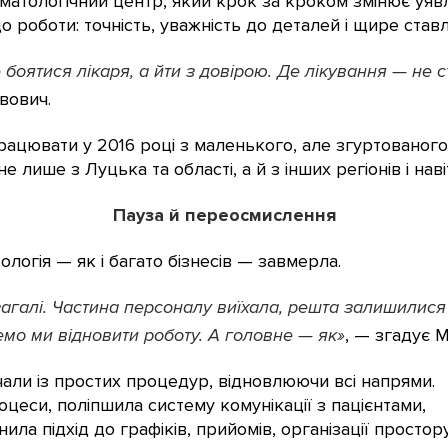
матологічний центр, який крок за кроком змінює уяв
до роботи: точність, уважність до деталей і щире став
 боятися лікаря, а йти з довірою. Де лікування — не ст
вович.
рацювати у 2016 році з маленького, але згуртованого
 лише з Луцька та області, а й з інших регіонів і наві
Пауза й переосмислення
логія — як і багато бізнесів — завмерла.
агалі. Частина персоналу виїхала, решта залишилися
емо ми відновити роботу. А головне — як»
, — згадує М
али із простих процедур, відновлюючи всі напрями.
цеси, поліпшила систему комунікації з пацієнтами,
ла підхід до графіків, прийомів, організації простору