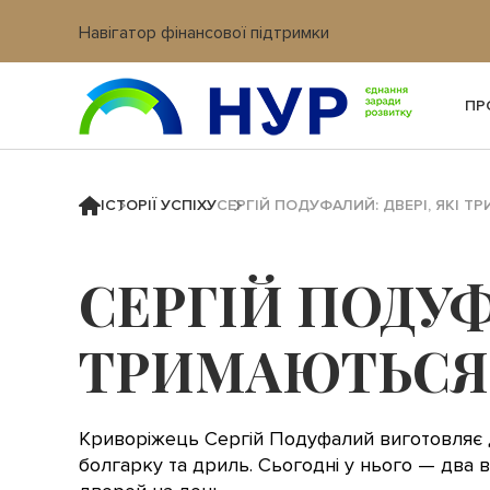
Навігатор фінансової підтримки
Вхід в кабінет IT платформи
ПР
ІСТОРІЇ УСПІХУ
СЕРГІЙ ПОДУФАЛИЙ: ДВЕРІ, ЯКІ Т
СЕРГІЙ ПОДУФ
ТРИМАЮТЬСЯ 
Криворіжець Сергій Подуфалий виготовляє дв
болгарку та дриль. Сьогодні у нього — два 