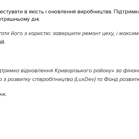
естувати в якість і оновлення виробництва. Підтрим
втрашньому дні.
тати його з користю: завершити ремонт цеху, і макси
й.
дтримка відновлення Криворізького району» за фіна
з розвитку співробітництва (LuxDev) та Фонд розвитк
нк.