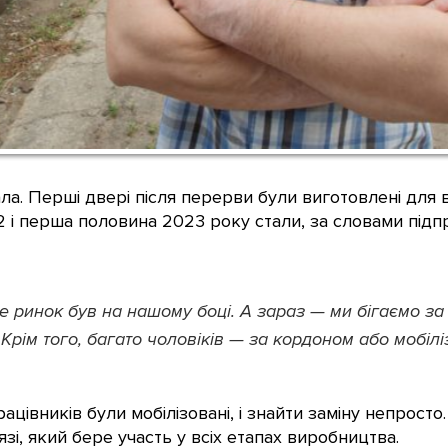
а. Перші двері після перерви були виготовлені для 
 і перша половина 2023 року стали, за словами підп
е ринок був на нашому боці. А зараз — ми бігаємо за
 Крім того, багато чоловіків — за кордоном або мобі
цівників були мобілізовані, і знайти заміну непрост
язі, який бере участь у всіх етапах виробництва.