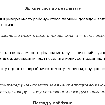
Від скепсису до результату
ня Криворізького району» стала першим досвідом зал
кептично.
сказали, що можуть просто так допомогти — я не пові
станок плазмового різання металу — точніший, сучасн
талей, заощадити час і посилити конкурентоздатність
ту одного з виробничих цехів: утеплення, внутрішнє
насамперед у межах міста. Ми вже співпрацюємо з кі
ись до товару — тому виставкові зразки дуже важливі
Погляд у майбутнє