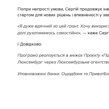
Попри непрості умови, Сергій продовжує інв
стартом для нових рішень і впевненості у за
«Я дуже вдячний за цей грант. Хочу викорис
далі рухатимемось самостійно», —
каже Сергі
ℹ️ Довідково:
Програма реалізується в межах Проєкту «Пі
Люксембург через Люксембурзьке агентство 
Уповноважені банки: Ощадбанк та ПриватБа