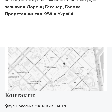
за рахунок існуючої ліквідності на ринку»
, –
зазначив Лоренц Гесснер, Голова
Представництва KfW в Україні.
Контакти:
вул. Волоська, 11А, м. Київ, 04070