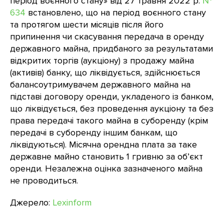
період воєнного стану» від 27 травня 2022 р.
№
634
встановлено, що на період воєнного стану
та протягом шести місяців після його
припинення чи скасування передача в оренду
державного майна, придбаного за результатами
відкритих торгів (аукціону) з продажу майна
(активів) банку, що ліквідується, здійснюється
балансоутримувачем державного майна на
підставі договору оренди, укладеного із банком,
що ліквідується, без проведення аукціону та без
права передачі такого майна в суборенду (крім
передачі в суборенду іншим банкам, що
ліквідуються). Місячна орендна плата за таке
державне майно становить 1 гривню за об’єкт
оренди. Незалежна оцінка зазначеного майна
не проводиться.
Джерело:
Lexinform