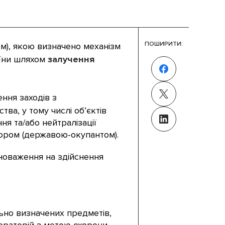
ПОШИРИТИ:
ом), якою визначено механізм
аїни шляхом
залучення
ння заходів з
ва, у тому числі об’єктів
я та/або нейтралізації
сором (державою-окупантом).
новаження на здійснення
льно визначених предметів,