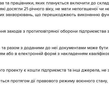
а та працівники, яких планується включити до склад
кі досягли 21-річного віку, не мати непогашеної чи н
інших захворювань, що перешкоджають виконанню функ
ня заходів з протиповітряної оборони підприємства 
а та разом з доданими до неї документами може бут
ям або в електронній формі з накладенням кваліфіко
 проекту є кошти підприємств та інші джерела, не 
ься протягом дії правового режиму воєнного стану, 