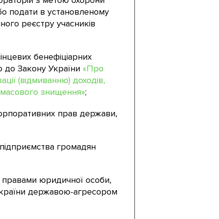
бораторій з метою охорони
або подати в установленому
ного реєстру учасників
кінцевих бенефіціарних
но до Закону України
«Про
ації (відмиванню) доходів,
 масового знищення»
;
корпоративних прав держави,
в підприємства громадян
и правами юридичної особи,
 України державою-агресором