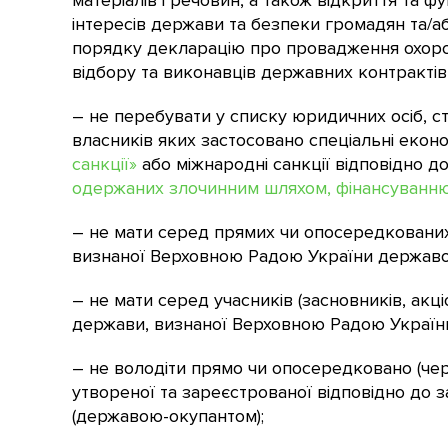
матеріалів і речовин, а також відкриття та 
інтересів держави та безпеки громадян та/а
порядку декларацію про провадження охорон
відбору та виконавців державних контрактів 
– не перебувати у списку юридичних осіб, ст
власників яких застосовано спеціальні еконо
санкції»
або міжнародні санкції відповідно д
одержаних злочинним шляхом, фінансуванн
– не мати серед прямих чи опосередкованих
визнаної Верховною Радою України державо
– не мати серед учасників (засновників, акц
держави, визнаної Верховною Радою Україн
– не володіти прямо чи опосередковано (че
утвореної та зареєстрованої відповідно д
(державою-окупантом);