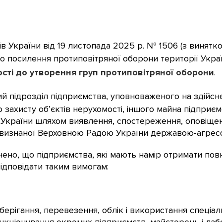
ів України від 19 листопада 2025 р. № 1506 (з винятк
о посилення протиповітряної оборони території Укр
сті до утворення груп протиповітряної оборони
.
й підрозділ підприємства, уповноваженого на здійсне
захисту об’єктів нерухомості, іншого майна підприємст
ї України шляхом виявлення, спостереження, оповіщенн
ви, визнаної Верховною Радою України державою-агре
но, що підприємства, які мають намір отримати пов
відповідати таким вимогам:
берігання, перевезення, облік і використання спеціа