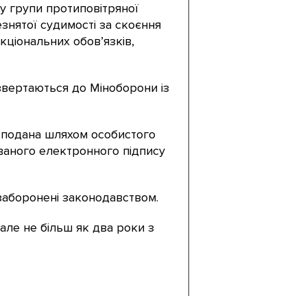
у групи протиповітряної
езнятої судимості за скоєння
ціональних обов’язків,
звертаються до Міноборони із
и подана шляхом особистого
ваного електронного підпису
заборонені законодавством.
але не більш як два роки з