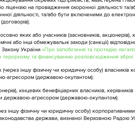
функціонування окремих підприємств, майстерень і ла
бо ліцензію на провадження охоронної діяльності та/
ної діяльності, та/або бути включеними до електрон
(договорів);
осовно яких або учасників (засновників, акціонерів), 
мічні або інші обмежувальні заходи (санкції) відповід
о Закону України
«Про запобігання та протидію легаліз
ю тероризму та фінансуванню розповсюдження зброї
 (через іншу фізичну чи юридичну особу) власників 
ю-агресором (державою-окупантом);
іонерів), кінцевих бенефіціарних власників, керівникі
и державою-агресором (державою-окупантом);
рез іншу фізичну чи юридичну особу) корпоративним
о законодавства держави, визнаної Верховною Радою