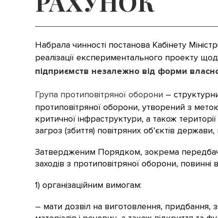
РАХУНОК
Набрала чинності постанова Кабінету Міністр
реалізації експериментального проекту щод
підприємств незалежно від форми власно
Група протиповітряної оборони
– структурни
протиповітряної оборони, утворений з метою 
критичної інфраструктури, а також територі
загроз (збиття) повітряних об’єктів держа
Затвердженим Порядком, зокрема передбаче
заходів з протиповітряної оборони, повинні 
1) організаційним вимогам:
– мати дозвіл на виготовлення, придбання, з