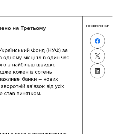
ПОШИРИТИ:
лено на Третьому
-Український Фонд (НУФ) за
 одному місці та в один час
ного з найбільш швидко
адже кожен із сотень
 важливе: банки – нових
зворотній зв’язок від усіх
е став винятком.