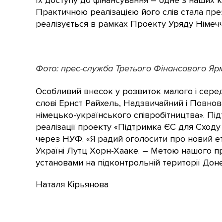
їх доступу до фінансування – одне з наших 
Практичною реалізацією його слів стала пре
реалізується в рамках Проекту Уряду Німечч
Фото: прес-служба Третього Фінансового Яр
Особливий внесок у розвиток малого і серед
слові Ернст Райхель, Надзвичайний і Повнов
німецько-українського співробітництва». Пі
реалізації проекту «Підтримка ЄС для Сходу
через НУФ. «Я радий оголосити про новий е
Україні Лутц Хорн-Хааке. – Метою нашого пр
установами на підконтрольній території Доне
Наталя Кірьянова