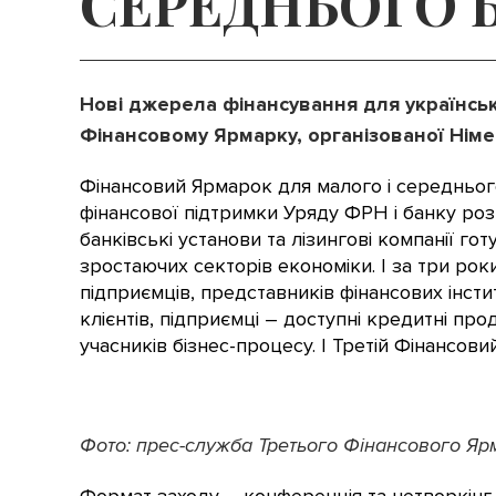
СЕРЕДНЬОГО 
Нові джерела фінансування для українсь
Фінансовому Ярмарку, організованої Нім
Фінансовий Ярмарок для малого і середнього
фінансової підтримки Уряду ФРН і банку роз
банківські установи та лізингові компанії г
зростаючих секторів економіки. І за три ро
підприємців, представників фінансових інст
клієнтів, підприємці – доступні кредитні про
учасників бізнес-процесу. І Третій Фінансов
Фото: прес-служба Третього Фінансового Яр