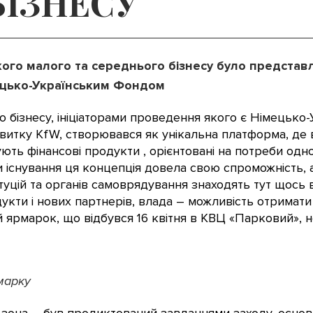
БІЗНЕСУ
кого малого та середнього бізнесу було представ
ецько-Українським Фондом
 бізнесу, ініціаторами проведення якого є Німецько
витку KfW, створювався як унікальна платформа, де в
отують фінансові продукти , орієнтовані на потреби од
ки існування ця концепція довела свою спроможність, 
итуцій та органів самоврядування знаходять тут щось
дукти і нових партнерів, влада – можливість отримати 
ий ярмарок, що відбувся 16 квітня в КВЦ «Парковий», н
марку