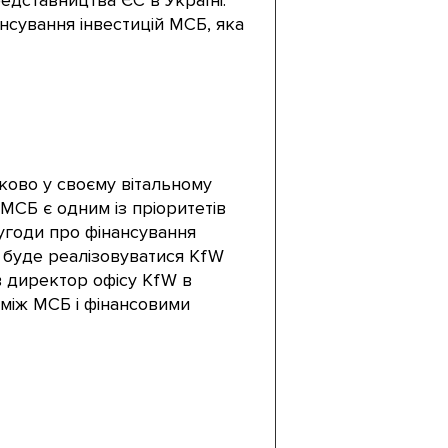
едставництва ЄС в Україні.
нсування інвестицій МСБ, яка
ково у своєму вітальному
МСБ є одним із пріоритетів
 угоди про фінансування
й буде реалізовуватися KfW
в директор офісу KfW в
 між МСБ і фінансовими