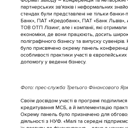
Формат заходу – конференція та нетворкінг
партнерських зв’язків і неформальних знайо
стендах були представлені не тільки банки
Банк», ПАТ «Кредобанк», ПАТ «Банк Львів»,
ТОВ ОТП Лізинг, але і компанії, які отримал
економіки, де вони працюють, досить широк
поліграфічного бізнесу та випуску сувенірів.
було присвячено окрему панель конференції,
особливості практики участі в європейських
допомогу у веденні бізнесу.
Фото: прес-служба Третього Фінансового Яр
Своїм досвідом участі в програмі поділилися
кредитування МСБ, а й імплементацію практ
Окрему панель було призначено для обговор
діяльності з НУФ. «Малі та середні підприє