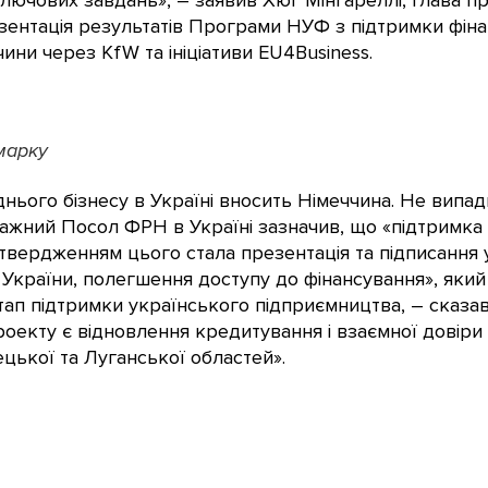
ключових завдань», – заявив Хюг Мінгареллі, глава пр
зентація результатів Програми НУФ з підтримки фіна
ини через KfW та ініціативи EU4Business.
марку
нього бізнесу в Україні вносить Німеччина. Не випад
ажний Посол ФРН в Україні зазначив, що «підтримка 
дтвердженням цього стала презентація та підписання
 України, полегшення доступу до фінансування», яки
тап підтримки українського підприємництва, – сказа
оекту є відновлення кредитування і взаємної довіри
цької та Луганської областей».