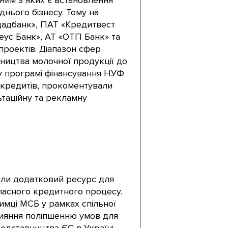
ним з яких є встановлення
нього бізнесу. Тому на
щадбанк», ПАТ «Кредитвест
еус Банк», АТ «ОТП Банк» та
 проектів. Діапазон сфер
ництва молочної продукції до
ь у програмі фінансування НУФ
 кредитів, прокоментували
ьтаційну та рекламну
мали додатковий ресурс для
ласного кредитного процесу.
имці МСБ у рамках спільної
прияння поліпшенню умов для