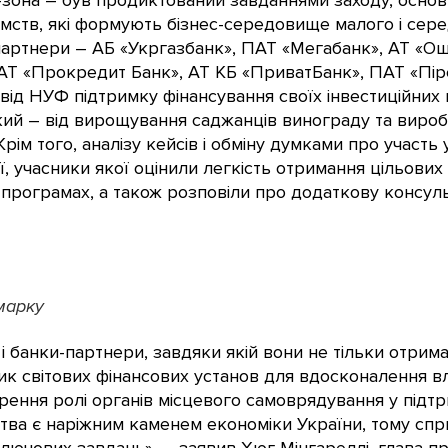
-зона – був продиктований завданнями заходу, основ
мств, які формують бізнес-середовище малого і серед
-партнери – АБ «Укргазбанк», ПАТ «Мегабанк», АТ «О
 АТ «Прокредит Банк», АТ КБ «ПриватБанк», ПАТ «Пір
и від НУФ підтримку фінансування своїх інвестиційних
ий – від вирощування саджанців винограду та вироб
 Крім того, аналізу кейсів і обміну думками про участ
 учасники якої оцінили легкість отримання цільових
 програмах, а також розповіли про додаткову консул
марку
 і банки-партнери, завдяки якій вони не тільки отри
ик світових фінансових установ для вдосконалення в
ення ролі органів місцевого самоврядування у підтр
мства є наріжним каменем економіки України, тому с