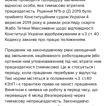
відносно особи, яка тимчасово втратила
працездатність. Рішення №6-р (2) 2019 було
прийнято Конституційним судом України 4
вересня 2019 року в рамках розгляду скарги
Жабо Тетяни Максимівни щодо відповідності
Конституції України відображуваним в ч.3 ст. 40
Кодексу законів про працю положенням.
Працівник на законодавчому рівні захищений
від звільнення, ініційованого роботодавцем (або
органом ним уповноваженим) під час втрати ним
працездатності (тимчасово). Це ж стосується і
періоду, коли працівник перебуває у відпустці.
Такі норми містяться в положеннях ч.3. ст.40
КЗпП і є гарантією права на захист працівника.
Винятком є ​​неявка на роботу в період часу, що
перевищує 4 місяці (безперервно) через
тимчасову непрацездатність. Законодавчо