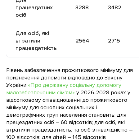
Для
працездатних
3288
3482
осіб
Для осіб, які
втратили
2564
2715
працездатність
Рівень забезпечення прожиткового мінімуму для
призначення допомоги відповідно до Закону
України
«Про державну соціальну допомогу
малозабезпеченим сім’ям»
у 2026-2028 роках у
відсотковому співвідношенні до прожиткового
мінімуму для основних соціальних і
демографічних груп населення становить: для
працездатних осіб – 60 відсотків; для осіб, які
втратили працездатність, та осіб з інвалідністю –
100 відсотків; для дітей – 145 відсотків