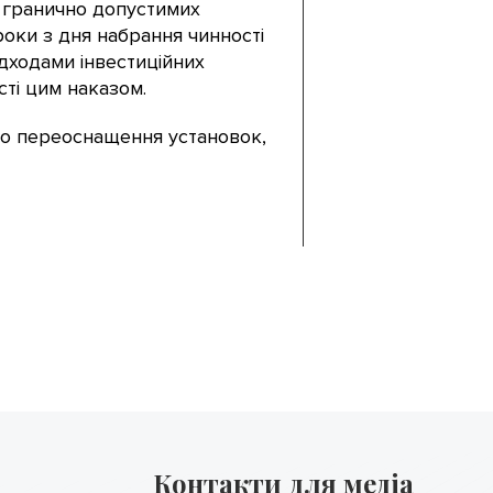
в гранично допустимих
роки з дня набрання чинності
дходами інвестиційних
ті цим наказом.
ого переоснащення установок,
Контакти для медіа