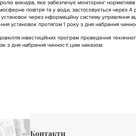
ролю викидів, яке забезпечує моніторинг нормативі
мосферне повітря та у води, застосовується через 4 
установок через інформаційну систему управління ві
ня установок протягом 1 року з дня набрання чиннос
ндовкілля інвестиційних програм проведення технічн
рік з дня набрання чинності цим наказом.
Контакти