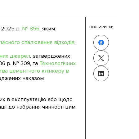
ПОШИРИТИ:
я 2025 р.
№ 856
, яким:
сумісного спалювання відходів
;
рних джерел
, затверджених
6 р. № 309, та
Технологічних
тва цементного клінкеру в
ерджених наказом
них в експлуатацію або щодо
ції до набрання чинності цим