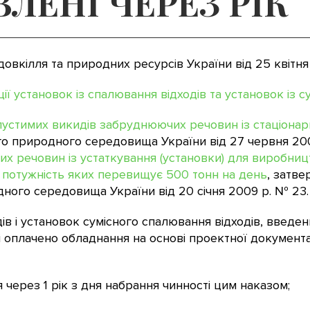
ЛЕНІ ЧЕРЕЗ РІК
довкілля та природних ресурсів України від 25 квітн
ії установок із спалювання відходів та установок із 
устимих викидів забруднюючих речовин із стаціона
о природного середовища України від 27 червня 200
х речовин із устаткування (установки) для виробниц
 потужність яких перевищує 500 тонн на день
, затв
ного середовища України від 20 січня 2009 р. № 23.
в і установок сумісного спалювання відходів, введе
і оплачено обладнання на основі проектної документа
через 1 рік з дня набрання чинності цим наказом;