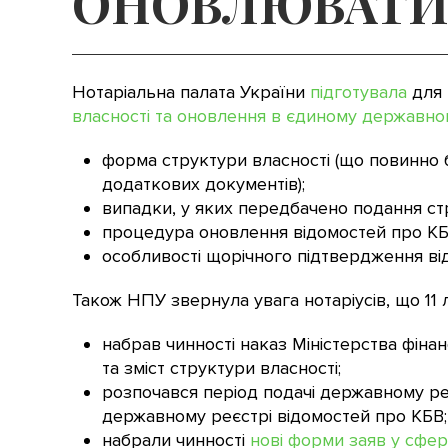
ОНОВЛЮВАТИ 
Нотаріальна палата України
підготувала
для 
власності та оновлення в єдиному державно
форма структури власності (що повинно 
додаткових документів);
випадки, у яких передбачено подання стр
процедура оновлення відомостей про КБВ 
особливості щорічного підтвердження ві
Також НПУ звернула увага нотаріусів, що 11 
набрав чинності наказ Міністерства фінан
та зміст структури власності;
розпочався період подачі державному ре
державному реєстрі відомостей про КБВ;
набрали чинності
нові форми заяв у сфер