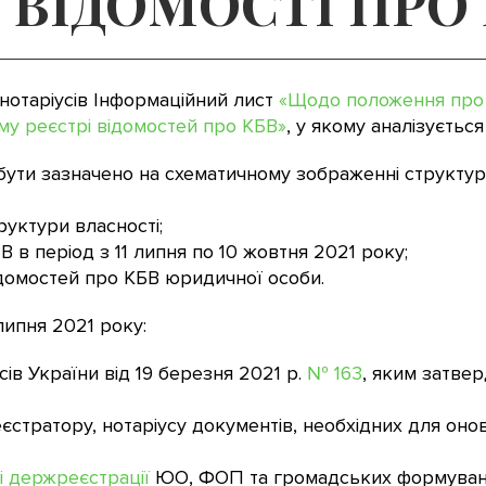
ВІДОМОСТІ ПРО 
нотаріусів Інформаційний лист
«Щодо положення про 
му реєстрі відомостей про КБВ»
, у якому аналізується
бути зазначено на схематичному зображенні структур
уктури власності;
в період з 11 липня по 10 жовтня 2021 року;
домостей про КБВ юридичної особи.
липня 2021 року:
сів України від 19 березня 2021 р.
№ 163
, яким затв
єстратору, нотаріусу документів, необхідних для он
і держреєстрації
ЮО, ФОП та громадських формуван