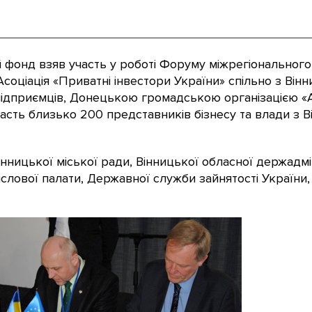
фонд взяв участь у роботі Форуму міжрегіонального 
Асоціація «Приватні інвестори України» спільно з Він
дприємців, Донецькою громадською організацією «А
асть близько 200 представників бізнесу та влади з В
нницької міської ради, Вінницької обласної держадмі
слової палати, Державної служби зайнятості України