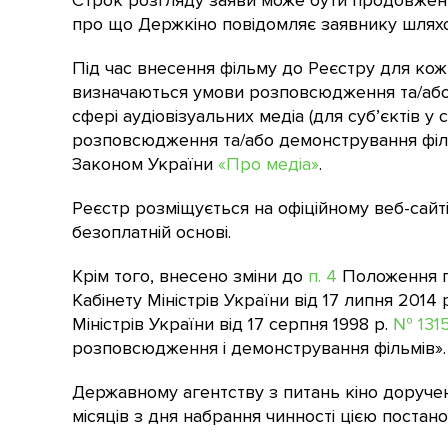
Строк розгляду заяви може бути продовжений
про що Держкіно повідомляє заявнику шляхом
Під час внесення фільму до Реєстру для кож
визначаються умови розповсюдження та/або 
сфері аудіовізуальних медіа (для суб’єктів у
розповсюдження та/або демонстрування фільм
Законом України
«Про медіа»
.
Реєстр розміщується на офіційному веб-сайт
безоплатній основі.
Крім того, внесено зміни до
п. 4
Положення пр
Кабінету Міністрів України від 17 липня 2014
Міністрів України від 17 серпня 1998 р.
№ 131
розповсюдження і демонстрування фільмів».
Державному агентству з питань кіно доруче
місяців з дня набрання чинності цією постан