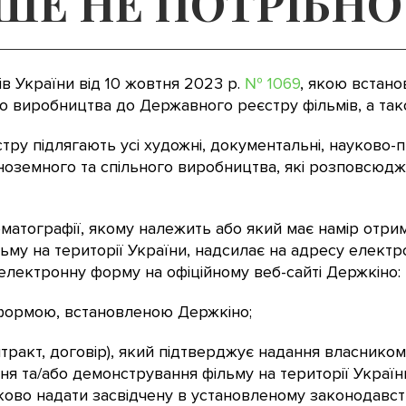
ЬШЕ НЕ ПОТРІБНО
ів України від 10 жовтня 2023 р.
№ 1069
, якою встан
ого виробництва до Державного реєстру фільмів, а та
 підлягають усі художні, документальні, науково-про
, іноземного та спільного виробництва, які розповсюд
ематографії, якому належить або який має намір отри
му на території України, надсилає на адресу електр
електронну форму на офіційному веб-сайті Держкіно:
а формою, встановленою Держкіно;
нтракт, договір), який підтверджує надання власнико
 та/або демонстрування фільму на території України,
атково надати засвідчену в установленому законодавс