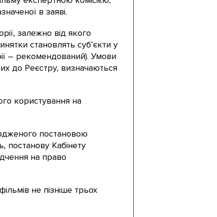
ільму експертною комісією,
наченої в заяві.
рії, залежно від якого
инятки становлять суб’єкти у
орії – рекомендований). Умови
них до Реєстру, визначаються
ого користування на
ердженого постановою
ь, постанову Кабінету
дчення на право
ільмів не пізніше трьох