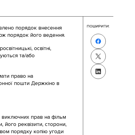
ПОШИРИТИ:
овлено порядок внесення
кож порядок його ведення.
світницькі, освітні,
жуються та/або
мати право на
онної пошти Держкіно в
м виключних прав на фільм
 його реквізити, сторони,
твом порядку копію угоди