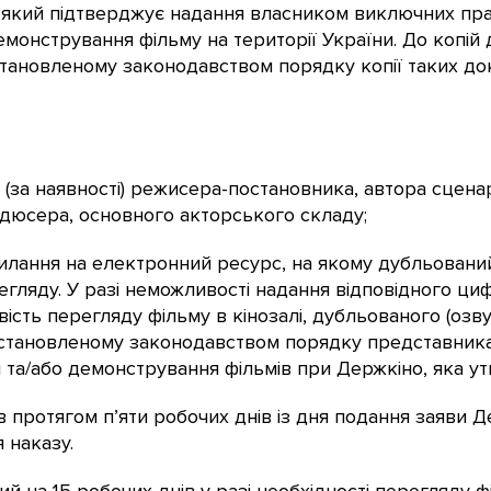
, який підтверджує надання власником виключних пра
онстрування фільму на території України. До копій 
становленому законодавством порядку копії таких до
ві (за наявності) режисера-постановника, автора сцен
дюсера, основного акторського складу;
силання на електронний ресурс, на якому дубльований
ляду. У разі неможливості надання відповідного циф
сть перегляду фільму в кінозалі, дубльованого (озву
 установленому законодавством порядку представник
 та/або демонстрування фільмів при Держкіно, яка у
 протягом п’яти робочих днів із дня подання заяви 
 наказу.