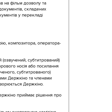
в на фільм дозволу та
документів, складених
кументів у перекладі
арію, композитора, оператора-
 (озвучений, субтитрований)
рового носія або посилання
ченого, субтитрованого)
ами Держкіно та членами
творюється Держкіно.
Держкіно приймає рішення про