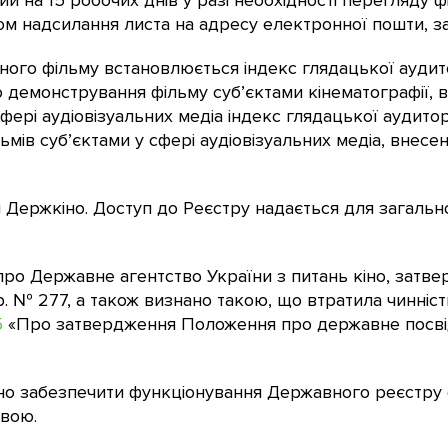
 на 15 робочих днів у разі необхідності перегляду ф
 надсилання листа на адресу електронної пошти, заз
ного фільму встановлюється індекс глядацької аудито
демонстрування фільму суб’єктами кінематографії, в
 сфері аудіовізуальних медіа індекс глядацької аудит
ів суб’єктами у сфері аудіовізуальних медіа, внесе
і Держкіно. Доступ до Реєстру надається для загальн
о Державне агентство України з питань кіно, затв
 р. № 277, а також визнано такою, що втратила чинніст
5
«Про затвердження Положення про державне посві
но забезпечити функціонування Державного реєстру ф
овою.