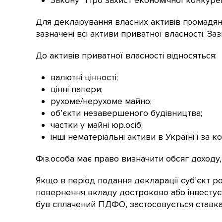
Закону “Про захист економічної конкурен
Для декларування власних активів громадян
зазначені всі активи приватної власності. Заз
До активів приватної власності відносяться:
валютні цінності;
цінні папери;
рухоме/нерухоме майно;
об’єкти незавершеного будівництва;
частки у майні юр.осіб;
інші нематеріальні активи в Україні і за 
Фіз.особа має право визначити обсяг доходу,
Якщо в період подання декларації суб’єкт ро
повернення вкладу достроково або інвестує ко
був сплачений ПДФО, застосовується ставка