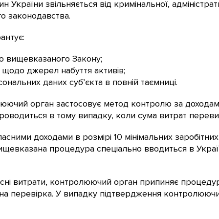
 України звільняється від кримінальної, адміністрат
о законодавства.
антує:
но вищевказаного Закону;
ї щодо джерел набуття активів;
ональних даних суб’єкта в повній таємниці.
юючий орган застосовує метод контролю за доходами 
роводиться в тому випадку, коли сума витрат переви
ними доходами в розмірі 10 мінімальних заробітних п
Вищевказана процедура спеціально вводиться в Укра
ні витрати, контролюючий орган припиняє процедур
на перевірка. У випадку підтвердження контролююч