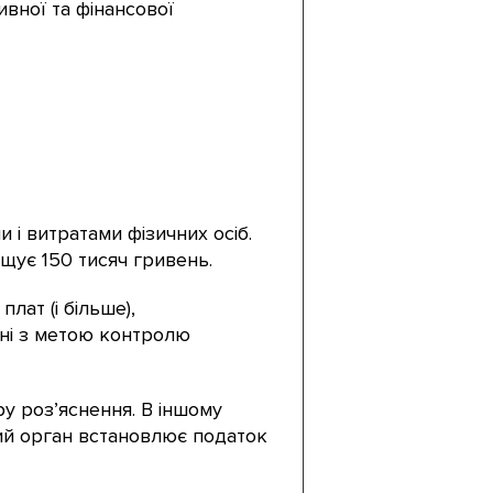
ивної та фінансової
і витратами фізичних осіб.
щує 150 тисяч гривень.
лат (і більше),
їні з метою контролю
у роз’яснення. В іншому
ий орган встановлює податок