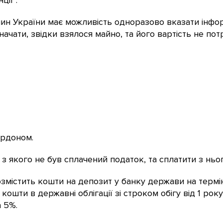
ції”.
ин України має можливість одноразово вказати інфор
начати, звідки взялося майно, та його вартість не потр
кордоном.
 з якого не був сплачений податок, та сплатити з нь
змістить кошти на депозит у банку держави на термін
шти в державні облігації зі строком обігу від 1 року 
 5%.