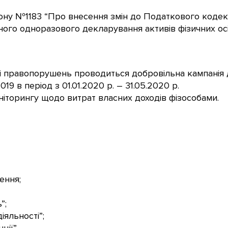
ону №1183 “Про внесення змін до Податкового кодекс
ого одноразового декларування активів фізичних осі
 і правопорушень проводиться добровільна кампанія
19 в період з 01.01.2020 р. – 31.05.2020 р.
іторингу щодо витрат власних доходів фізособами.
ення;
”;
іяльності”;