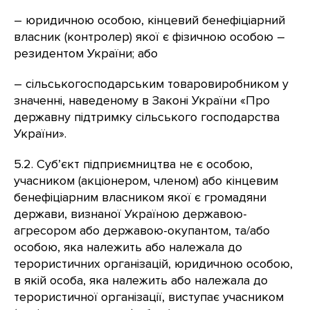
– юридичною особою, кінцевий бенефіціарний
власник (контролер) якої є фізичною особою –
резидентом України; або
– сільськогосподарським товаровиробником у
значенні, наведеному в Законі України «Про
державну підтримку сільського господарства
України».
5.2. Суб’єкт підприємництва не є особою,
учасником (акціонером, членом) або кінцевим
бенефіціарним власником якої є громадяни
держави, визнаної Україною державою-
агресором або державою-окупантом, та/або
особою, яка належить або належала до
терористичних організацій, юридичною особою,
в якій особа, яка належить або належала до
терористичної організації, виступає учасником