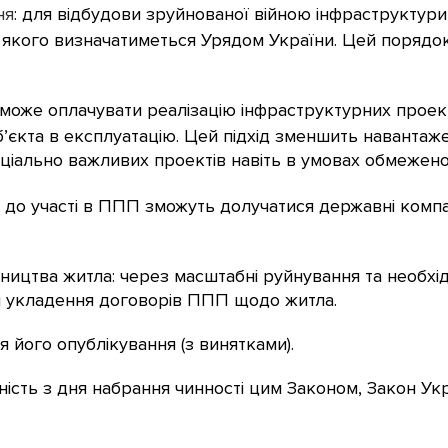
ня
: для відбудови зруйнованої війною інфраструктур
 якого визначатиметься Урядом України. Цей порядок
зможе оплачувати реалізацію інфраструктурних проек
єкта в експлуатацію. Цей підхід зменшить навантаже
соціально важливих проектів навіть в умовах обмежено
: до участі в ППП зможуть долучатися державні компа
івництва житла: через масштабні руйнування та необх
і укладення договорів ППП щодо житла.
я його опублікування (з винятками).
ність з дня набрання чинності цим Законом, Закон Ук