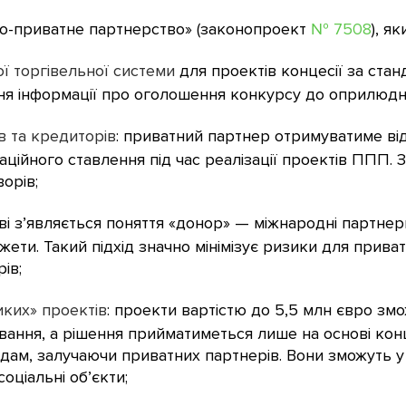
но-приватне партнерство» (законопроект
№ 7508
), як
 торгівельної системи
для проектів концесії за ста
ня інформації про оголошення конкурсу до оприлюд
ів та кредиторів
: приватний партнер отримуватиме від
аційного ставлення під час реалізації проектів ППП. 
орів;
тві з’являється поняття «донор» — міжнародні партнер
ти. Такий підхід значно мінімізує ризики для приват
ів;
ких» проектів
: проекти вартістю до 5,5 млн євро зм
вання, а рішення прийматиметься лише на основі кон
ам, залучаючи приватних партнерів. Вони зможуть у 
оціальні об’єкти;