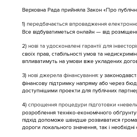
Верховна Рада прийняла Закон «Про публіч
1)
передбачається впровадження електронної
Все відбуватиметься онлайн — від розміщен
2)
нові та удосконалені гарантії для інвестор
своїх прав, стабільності умов та недискримін
впливатимуть на умови вже укладених догов
3)
нові джерела фінансування
: у законодавс
фінансову підтримку напряму або через бюдже
доступнішими проекти для публічних партнер
4)
спрощення процедури підготовки «невели
розроблення техніко-економічного обґрунту
підхід допоможе швидше розвиватися громад
дороги локального значення, так і необхідні с