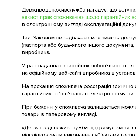
Держпродспоживслужба нагадує, що вступи
захист прав споживачів» щодо гарантійних з
в електронному вигляді експлуатаційні докум
Так, Законом передбачена можливість доступ
(паспорта або будь-якого іншого документа, 
виробника.
У разі надання гарантійних зобов’язань в е
на офіційному веб-сайті виробника в устано
На прохання споживача реєстрація технічно 
гарантійних зобов’язань в електронному виг
При бажанні у споживача залишається можлив
товари в паперовому вигляді.
«Держпродспоживслужба підтримує зміни, сп
відслідковувати виконання суб’єктами госпо