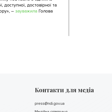
, доступної, достовірної та
ору», –
зауважила
Голова
Контакти для медіа
press@ndi.gov.ua
Медійна співпраця