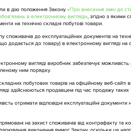
ли в дію положення Закону
«Про внесення змін до ст
обов’язань в електронному вигляді»
, згідно з якими
енти на технічно складні побутові товари.
у споживачів до експлуатаційних документів на техні
що додається до товару) в електронному вигляді на о
лектронному вигляді виробник забезпечує можливість
вленому ним порядку.
складних побутових товарів на офіційному веб-сайті
ляді здійснюються продавцем під час продажу таких т
ість отримати відповідні експлуатаційні документи на
рямовані на захист споживачів від контрафакту та к
дарювання виконання вимог Закону, оскільки це напр