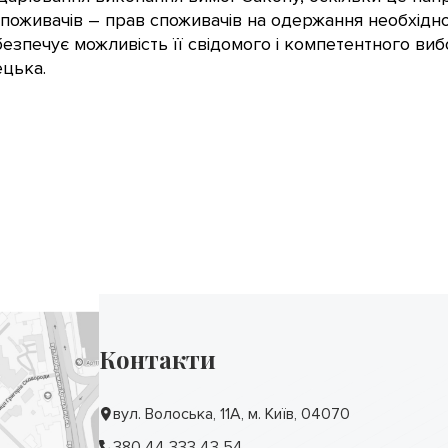
поживачів – прав споживачів на одержання необхідної
безпечує можливість її свідомого і компетентного виб
цька.
Контакти
вул. Волоська, 11А, м. Київ, 04070
380 44 333 43 54