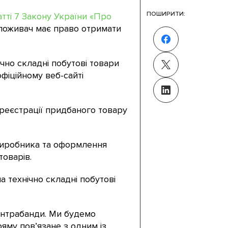
ПОШИРИТИ:
атті 7 Закону України «Про
 споживач має право отримати
чно складні побутові товари
фіційному веб-сайті
 реєстрації придбаного товару
 виробника та оформлення
оварів.
 технічно складні побутові
онтрабанди. Ми будемо
яму пов’язане з одним із