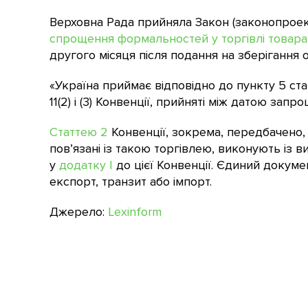
Верховна Рада прийняла Закон (законопрое
спрощення формальностей у торгівлі товар
другого місяця після подання на зберігання
«Україна приймає відповідно до пункту 5 статт
11(2) і (3) Конвенції, прийняті між датою за
Статтею 2
Конвенції, зокрема, передбачено,
пов’язані із такою торгівлею, виконують із 
у
додатку I
до цієї Конвенції. Єдиний докум
експорт, транзит або імпорт.
Джерело:
Lexinform