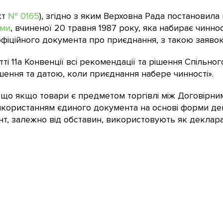
кт
№ 0165
), згідно з яким Верховна Рада постановил
ами
, вчиненої 20 травня 1987 року, яка набирає чинно
 офіційного документа про приєднання, з такою заяво
і 11а Конвенції всі рекомендації та рішення Спільного 
прошення та датою, коли приєднання набере чинності».
 що якщо товари є предметом торгівлі між Договірни
використанням єдиного документа на основі форми дек
ент, залежно від обставин, використовують як деклар