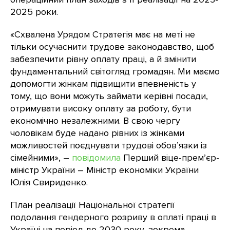
2025 роки.
«Схвалена Урядом Стратегія має на меті не
тільки осучаснити трудове законодавство, щоб
забезпечити рівну оплату праці, а й змінити
фундаментальний світогляд громадян. Ми маємо
допомогти жінкам підвищити впевненість у
тому, що вони можуть займати керівні посади,
отримувати високу оплату за роботу, бути
економічно незалежними. В свою чергу
чоловікам буде надано рівних із жінками
можливостей поєднувати трудові обов’язки із
сімейними», –
повідомила
Перший віце-прем’єр-
міністр України – Міністр економіки України
Юлія Свириденко.
План реалізації Національної стратегії
подолання гендерного розриву в оплаті праці в
Україні на період до 2030 року, зокрема