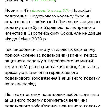
Новим п. 49
підрозд. 5 розд. ХХ
«Перехідні
положення» Податкового кодексу України
встановлено особливості обчислення акцизного
податку до набуття Україною повноправного
членства в Європейському Союзі, але не довше
ніж до 1 січня 2030 р.
Так, виробники спирту етилового, біоетанолу
при обчисленні за податковий (звітний) період
акцизного податку з виробленого на митній
території України спирту етилового, біоетанолу
враховують значення гарантованого
податкового зобов’язання з акцизного податку
за такий період.
Під гарантованим податковим зобов’язанням з
акцизного податку розуміється величина
податкового зобов’язання з акцизного податку,