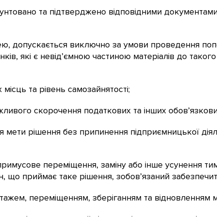
рунтовано та підтверджено відповідними документами,
ею, допускається виключно за умови проведення поп
ів, які є невід’ємною частиною матеріалів до такого
х місць та рівень самозайнятості;
ожливого скорочення податкових та інших обов’язков
ня мети рішення без припинення підприємницької дія
примусове переміщення, заміну або інше усунення ти
н, що приймає таке рішення, зобов’язаний забезпечит
онтажем, переміщенням, зберіганням та відновленням м