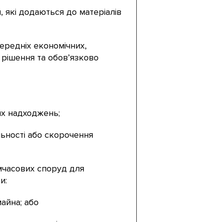
 які додаються до матеріалів
ередніх економічних,
 рішення та обов’язково
их надходжень;
льності або скорочення
мчасових споруд для
и:
айна; або