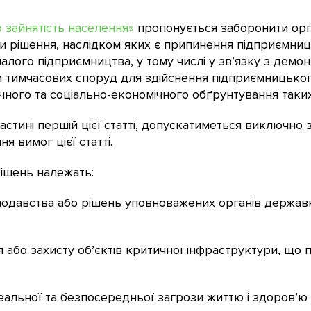
 зайнятість населення»
пропонується заборонити орг
 рішення, наслідком яких є припинення підприємниць
малого підприємництва, у тому числі у зв’язку з дем
 тимчасових споруд для здійснення підприємницької 
чного та соціально-економічного обґрунтування таких
астині першій цієї статті, допускатиметься виключно
 вимог цієї статті.
рішень належать:
онодавства або рішень уповноважених органів держав
я або захисту об’єктів критичної інфраструктури, що
еальної та безпосередньої загрози життю і здоров’ю