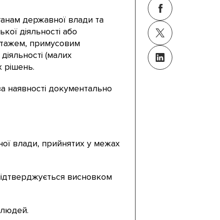
анам державної влади та
кої діяльності або
онтажем, примусовим
діяльності (малих
 рішень.
 за наявності документально
ної влади, прийнятих у межах
 підтверджується висновком
 людей.