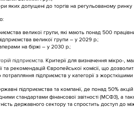
ери яких допущені до торгів на регульованому ринку к
о:
иємства великої групи, які мають понад 500 працівник
підприємства великої групи – у 2029 р.;
перами на біржі – у 2030 р.;
орій підприємств.
Критерії для визначення мікро-, мал
ї та рекомендацій Європейської комісії, що дозволи
 потрапляння підприємств у категорії з жорсткішими
ржавні підприємства та компанії, де понад 50% акцій
родними стандартами фінансової звітності (МСФЗ), а та
ітність державного сектору та спростить доступ до мі