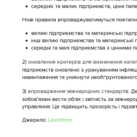
середніх та малих підприємств, цінні пап
Нові правила впроваджуватимуться поетапн
великі підприємства та материнські підпр
інші великі підприємства та материнські 
середні та малі підприємства з цінними па
2)
оновлення критеріїв для визначення катег
підприємств оновлено з урахуванням інфляці
навантаження та уникнути необґрунтованого
3)
впровадження міжнародних стандартів.
Де
зобов’язані вести облік і звітність за міжна
управління. Це підвищить прозорість і підзв
Джерело:
Lexinform