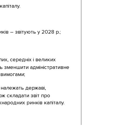
апіталу.
ів – звітують у 2028 р.;
их, середніх і великих
ть зменшити адміністративне
 вимогами;
 належать державі,
кож складати звіт про
жнародних ринків капіталу.