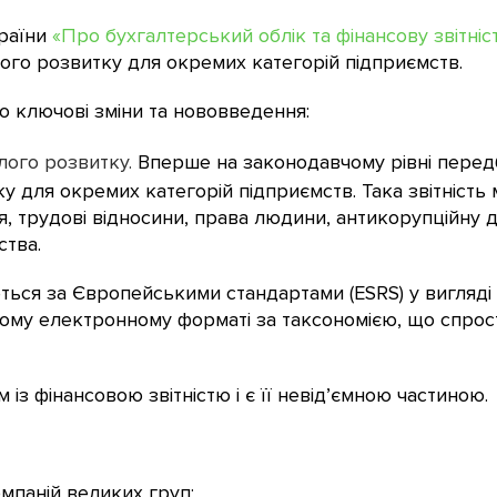
країни
«Про бухгалтерський облік та фінансову звітніст
лого розвитку для окремих категорій підприємств.
 ключові зміни та нововведення:
лого розвитку.
Вперше на законодавчому рівні перед
ку для окремих категорій підприємств. Така звітність
я, трудові відносини, права людини, антикорупційну ді
ства.
ься за Європейськими стандартами (ESRS) у вигляді 
ому електронному форматі за таксономією, що спрости
 із фінансовою звітністю і є її невід’ємною частиною.
мпаній великих груп;