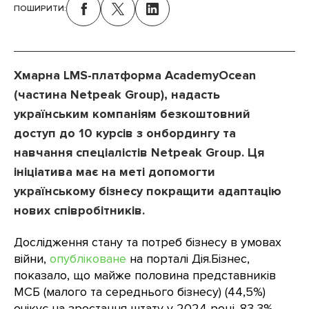
ПОШИРИТИ:
Хмарна LMS-платформа АcademyOcean
(частина Netpeak Group), надасть
українським компаніям безкоштовний
доступ до 10 курсів з онбордингу та
навчання спеціалістів Netpeak Group. Ця
ініціатива має на меті допомогти
українському бізнесу покращити адаптацію
нових співробітників.
Дослідження стану та потреб бізнесу в умовах
війни,
опубліковане
на порталі Дія.Бізнес,
показало, що майже половина представників
МСБ (малого та середнього бізнесу) (44,5%)
очікує на зростання штату у 2024 році. 83,3%