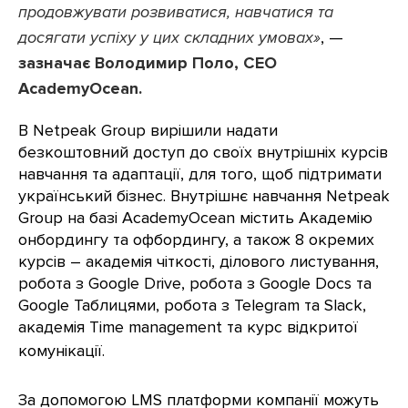
продовжувати розвиватися, навчатися та
досягати успіху у цих складних умовах»
, —
зазначає Володимир Поло, CEO
AcademyOcean.
В Netpeak Group вирішили надати
безкоштовний доступ до своїх внутрішніх курсів
навчання та адаптації, для того, щоб підтримати
український бізнес. Внутрішнє навчання Netpeak
Group на базі AcademyOcean містить Академію
онбордингу та офбордингу, а також 8 окремих
курсів – академія чіткості, ділового листування,
робота з Google Drive, робота з Google Docs та
Google Таблицями, робота з Telegram та Slack,
академія Time management та курс відкритої
комунікації.
За допомогою LMS платформи компанії можуть