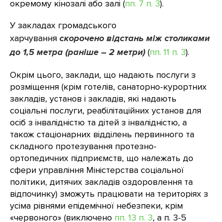
окремому кінозалі або залі (
пп. 7 п. 3
).
У закладах громадського
харчування
скорочено відстань між столиками
до 1,5 метра (раніше – 2 метри)
(
пп. 11 п. 3
).
Окрім цього, заклади, що надають послуги з
розміщення (крім готелів, санаторно-курортних
закладів, установ і закладів, які надають
соціальні послуги, реабілітаційних установ для
осіб з інвалідністю та дітей з інвалідністю, а
також стаціонарних відділень первинного та
складного протезування протезно-
ортопедичних підприємств, що належать до
сфери управління Міністерства соціальної
політики, дитячих закладів оздоровлення та
відпочинку) зможуть працювати на територіях з
усіма рівнями епідемічної небезпеки, крім
«червоного» (виключено
пп. 13 п. 3
, а п. 3-5