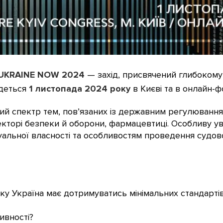
 UKRAINE NOW 2024
— захід, присвячений глибокому 
удеться
1 листопада 2024 року
в Києві та в онлайн-ф
й спектр тем, пов’язаних із державним регулюванням
секторі безпеки й оборони, фармацевтиці. Особливу у
туальної власності та особливостям проведення судово
итку Україна має дотримуватись мінімальних стандарті
ивності?