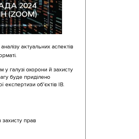
аналізу актуальних аспектів
орматі.
 у галузі охорони й захисту
вагу буде приділено
ї експертизи об’єктів ІВ.
в захисту прав