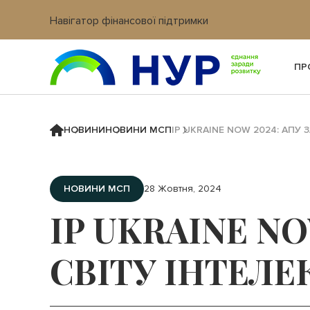
Навігатор фінансової підтримки
Вхід в кабінет IT платформи
ПР
НОВИНИ
НОВИНИ МСП
IP UKRAINE NOW 2024: АПУ
НОВИНИ МСП
28 Жовтня, 2024
IP UKRAINE N
СВІТУ ІНТЕЛЕ