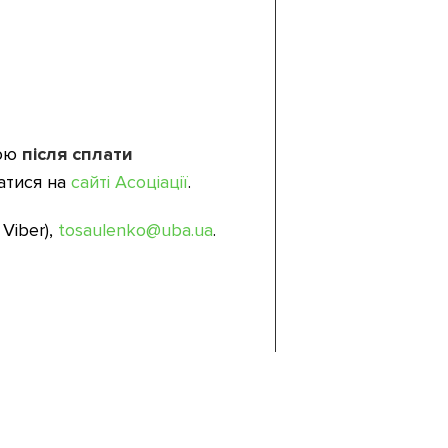
ною
після сплати
атися на
сайті Асоціації
.
Viber),
tosaulenko@uba.ua
.