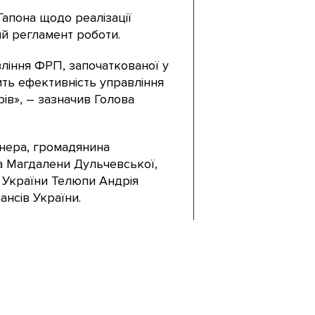
апона щодо реалізації
ий регламент роботи.
іння ФРП, започаткованої у
ить ефективність управління
ів», – зазначив Голова
ннера, громадянина
а Магдалени Дульчевської,
 України Телюпи Андрія
нсів України.