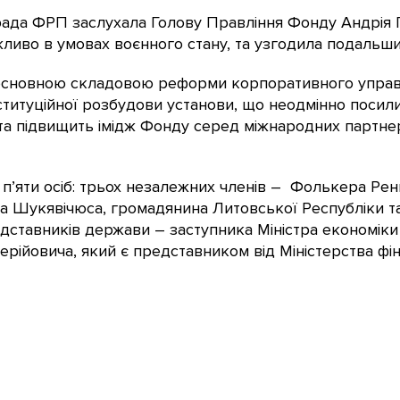
рада ФРП заслухала Голову Правління Фонду Андрія Г
жливо в умовах воєнного стану, та узгодила подальш
основною складовою реформи корпоративного управл
ституційної розбудови установи, що неодмінно посил
 та підвищить імідж Фонду серед міжнародних партнер
п’яти осіб: трьох незалежних членів – Фолькера Ре
а Шукявічюса, громадянина Литовської Республіки т
дставників держави – заступника Міністра економіки
йовича, який є представником від Міністерства фіна