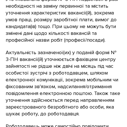
необхідності на заміну первинної та містить
уточнення характеристик вакансії(й), зокрема
умов праці, розміру заробітної плати, вимог до
кандидата(ів) тощо. При цьому не можуть бути
змінені дані щодо кількості вакансій та
професійної назви робіт (професії/посади).
Актуальність зазначеної(их) у поданій формі №
3-ПН вакансії(й) уточнюється фахівцем центру
зайнятості не рідше ніж двічі на місяць під час
особистої зустрічі з роботодавцем, шляхом
електронної комунікації, зокрема мобільним чи
фіксованим зв’язком, надсилання/отримання
повідомлення електронною поштою. Також таке
уточнення здійснюється перед направленням
зареєстрованого безробітного або особи, яка
шукає роботу, до роботодавця.
Роботодавець може самостійно повідомити