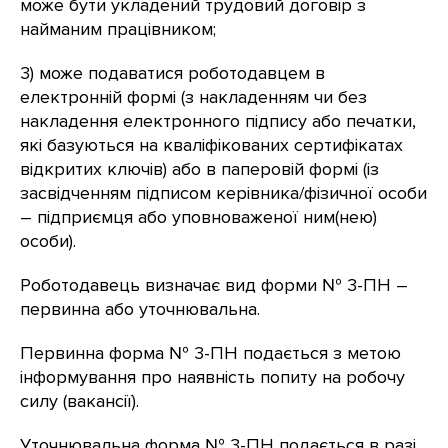
може бути укладений трудовий договір з
найманим працівником;
3) може подаватися роботодавцем в
електронній формі (з накладенням чи без
накладення електронного підпису або печатки,
які базуються на кваліфікованих сертифікатах
відкритих ключів) або в паперовій формі (із
засвідченням підписом керівника/фізичної особи
– підприємця або уповноваженої ним(нею)
особи).
Роботодавець визначає вид форми № 3-ПН –
первинна або уточнювальна.
Первинна форма № 3-ПН подається з метою
інформування про наявність попиту на робочу
силу (вакансії).
Уточнювальна форма № 3-ПН подається в разі