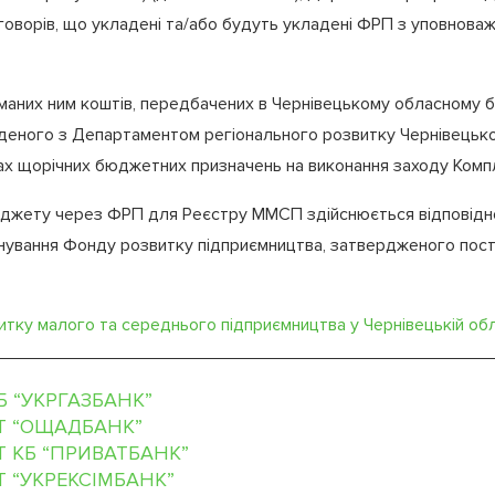
говорів, що укладені та/або будуть укладені ФРП з уповнова
аних ним коштів, передбачених в Чернівецькому обласному б
деного з Департаментом регіонального розвитку Чернівецької 
ах щорічних бюджетних призначень на виконання заходу Комп
юджету через ФРП для Реєстру ММСП здійснюється відповідн
вання Фонду розвитку підприємництва, затвердженого постан
тку малого та середнього підприємництва у Чернівецькій об
Б “УКРГАЗБАНК”
Т “ОЩАДБАНК”
Т КБ “ПРИВАТБАНК”
Т “УКРЕКСІМБАНК”