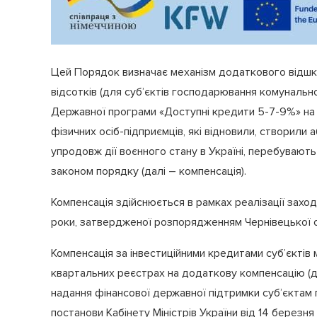
Цей Порядок визначає механізм додаткового відшко
відсотків (для суб’єктів господарювання комуналь
Державної програми «Доступні кредити 5-7-9%» на р
фізичних осіб-підприємців, які відновили, створили
упродовж дії воєнного стану в Україні, перебувают
законом порядку (далі – компенсація).
Компенсація здійснюється в рамках реалізації захо
роки, затвердженої розпорядженням Чернівецької об
Компенсація за інвестиційними кредитами суб’єктів
квартальних реєстрах на додаткову компенсацію (д
надання фінансової державної підтримки суб’єктам 
постанови Кабінету Міністрів України від 14 берез