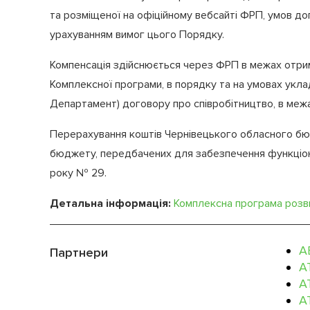
та розміщеної на офіційному вебсайті ФРП, умов до
урахуванням вимог цього Порядку.
Компенсація здійснюється через ФРП в межах отрим
Комплексної програми, в порядку та на умовах укла
Департамент) договору про співробітництво, в меж
Перерахування коштів Чернівецького обласного б
бюджету, передбачених для забезпечення функціону
року № 29.
Детальна інформація:
Комплексна програма розви
А
Партнери
А
А
А