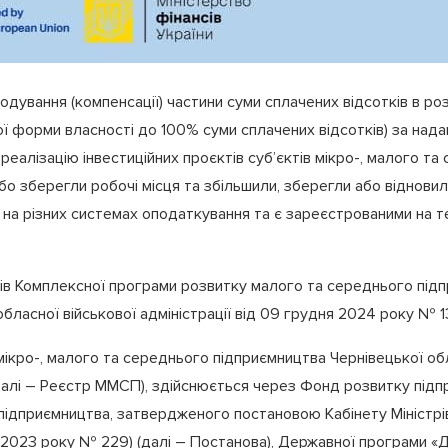
дування (компенсації) частини суми сплачених відсотків в ро
ної форми власності до 100% суми сплачених відсотків) за на
еалізацію інвестиційних проєктів суб’єктів мікро-, малого т
 або зберегли робочі місця та збільшили, зберегли або віднови
ь на різних системах оподаткування та є зареєстрованими на т
дів Комплексної програми розвитку малого та середнього під
ласної військової адміністрації від 09 грудня 2024 року № 1
 мікро-, малого та середнього підприємництва Чернівецької о
алі – Реєстр ММСП), здійснюється через Фонд розвитку підп
підприємництва, затвердженого постановою Кабінету Міністрів 
ня 2023 року № 229) (далі – Постанова), Державної програми «