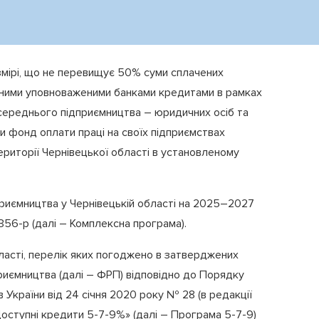
змірі, що не перевищує 50% суми сплачених
даними уповноваженими банками кредитами в рамках
а середнього підприємництва – юридичних осіб та
ли фонд оплати праці на своїх підприємствах
ериторії Чернівецької області в установленому
приємництва у Чернівецькій області на 2025–2027
356-р (далі – Комплексна програма).
бласті, перелік яких погоджено в затверджених
риємництва (далі – ФРП) відповідно до Порядку
України від 24 січня 2020 року № 28 (в редакції
Доступні кредити 5-7-9%» (далі – Програма 5-7-9)