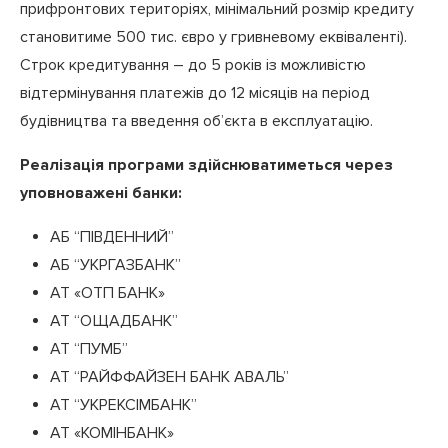
прифронтових територіях, мінімальний розмір кредиту
становитиме 500 тис. євро у гривневому еквіваленті).
Строк кредитування – до 5 років із можливістю
відтермінування платежів до 12 місяців на період
будівництва та введення об’єкта в експлуатацію.
Реалізація програми здійснюватиметься через
уповноважені банки:
АБ “ПІВДЕННИЙ”
АБ “УКРГАЗБАНК”
АТ «ОТП БАНК»
АТ “ОЩАДБАНК”
АТ “ПУМБ”
АТ “РАЙФФАЙЗЕН БАНК АВАЛЬ”
АТ “УКРЕКСІМБАНК”
АТ «КОМІНБАНК»