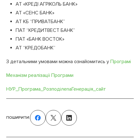
АТ «КРЕДІ АГРІКОЛЬ БАНК»
АТ «СЕНС БАНК»
АТ КБ “ПРИВАТБАНК”
ПАТ “КРЕДИТВЕСТ БАНК”
ПАТ «БАНК ВОСТОК»
АТ “КРЕДОБАНК”
З детальними умовами можна ознайомитись у
Програмі
Механізм реалізації Програми
НУР_Програма_РозподілenaГенерація_сайт
ПОШИРИТИ: