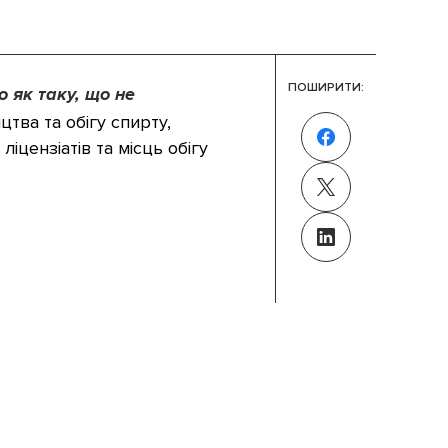
ПОШИРИТИ:
 як таку, що не
тва та обігу спирту,
цензіатів та місць обігу