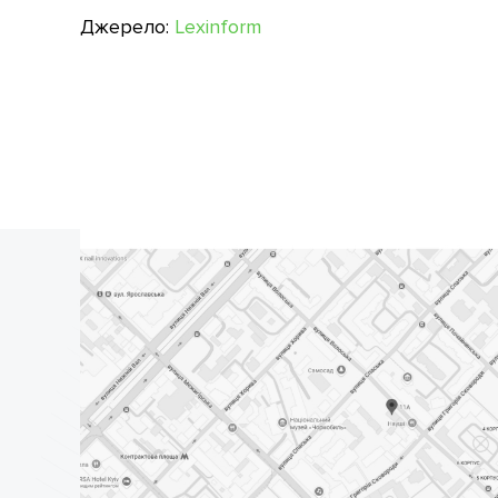
Джерело:
Lexinform