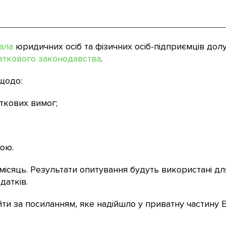
ала
юридичних осіб та фізичних осіб-підприємців дол
аткового законодавства
.
щодо:
аткових вимог;
мою.
місяць. Результати опитування будуть використані д
датків.
и за посиланням, яке надійшло у приватну частину Е