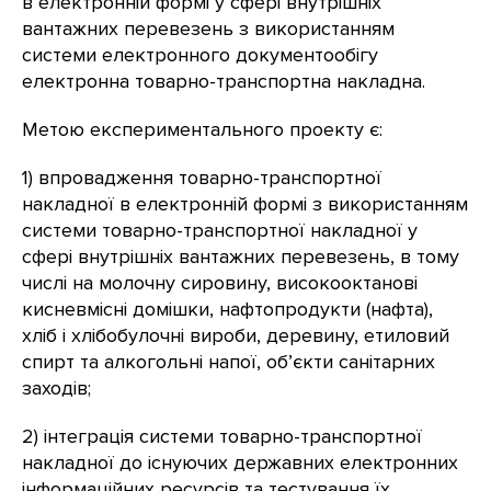
в електронній формі у сфері внутрішніх
вантажних перевезень з використанням
системи електронного документообігу
електронна товарно-транспортна накладна.
Метою експериментального проекту є:
1) впровадження товарно-транспортної
накладної в електронній формі з використанням
системи товарно-транспортної накладної у
сфері внутрішніх вантажних перевезень, в тому
числі на молочну сировину, високооктанові
кисневмісні домішки, нафтопродукти (нафта),
хліб і хлібобулочні вироби, деревину, етиловий
спирт та алкогольні напої, об’єкти санітарних
заходів;
2) інтеграція системи товарно-транспортної
накладної до існуючих державних електронних
інформаційних ресурсів та тестування їх