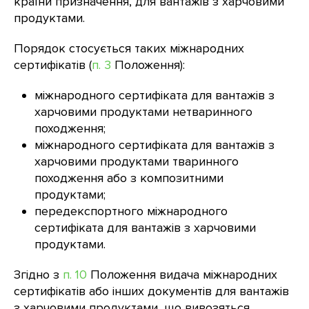
країни призначення, для вантажів з харчовими
продуктами.
Порядок стосується таких міжнародних
сертифікатів (
п. 3
Положення):
міжнародного сертифіката для вантажів з
харчовими продуктами нетваринного
походження;
міжнародного сертифіката для вантажів з
харчовими продуктами тваринного
походження або з композитними
продуктами;
передекспортного міжнародного
сертифіката для вантажів з харчовими
продуктами.
Згідно з
п. 10
Положення видача міжнародних
сертифікатів або інших документів для вантажів
з харчовими продуктами, що вивозяться