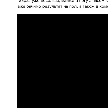
“Зараз уже веселіше, майже в ногу з часом 
вже бачимо результат на полі, а також в комо