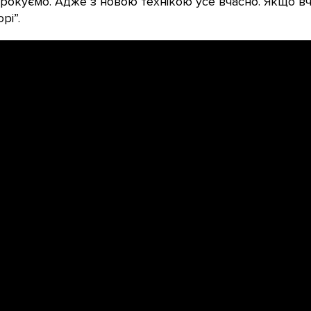
крокуємо. Адже з новою технікою усе вчасно. Якщо вча
рі”.