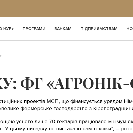
О НУР
ПРОГРАМИ
БАНКАМ
ПІДПРИЄМСТВАМ
НО
»
ХУ: ФГ «АГРОНІК-
стиційних проектів МСП, що фінансується урядом Ні
невелике фермерське господарство з Кіровоградщини 
лощею усього лише 70 гектарів працювало мінімум люд
чає. У цьому випадку не вистачало нам техніки”, ― роз