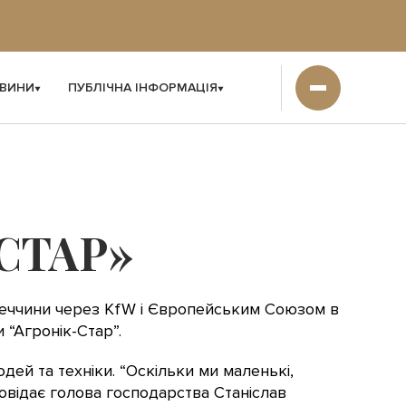
ВИНИ
ПУБЛІЧНА ІНФОРМАЦІЯ
СТАР»
меччини через KfW і Європейським Союзом в
“Агронік-Стар”.
ей та техніки. “Оскільки ми маленькі,
повідає голова господарства Станіслав