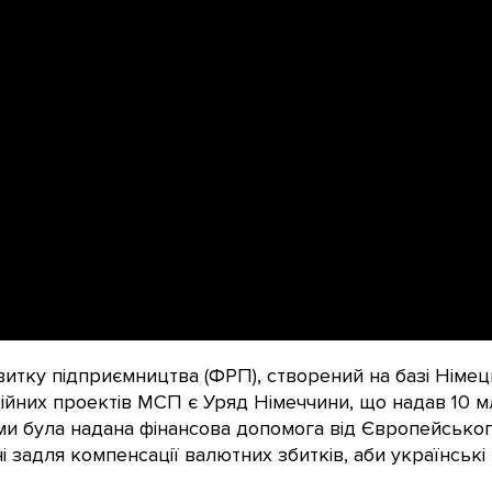
итку підприємництва (ФРП), створений на базі Німе
ційних проектів МСП є Уряд Німеччини, що надав 10 
ми була надана фінансова допомога від Європейськог
ні задля компенсації валютних збитків, аби українськ