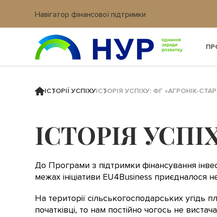
Навігатор фінансової підтримки
Вхід в кабінет IT платформи
ПР
ІСТОРІЇ УСПІХУ
ІСТОРІЯ УСПІХУ: ФГ «АГРОНІК-СТАР
ІСТОРІЯ УСПІ
До Програми з підтримки фінансування інве
межах ініціативи EU4Business приєдналося 
На території сільськогосподарських угідь п
початківці, то нам постійно чогось не виста